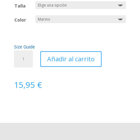
Talla
Color
Size Guide
Camiseta
Añadir al carrito
Escríbelo
en
Rust
15,95
€
cantidad