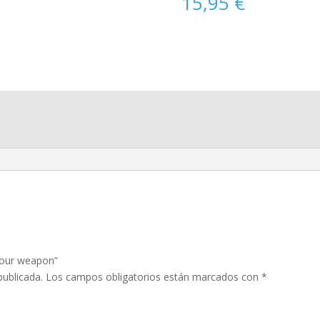
15,95
€
your weapon”
publicada.
Los campos obligatorios están marcados con
*