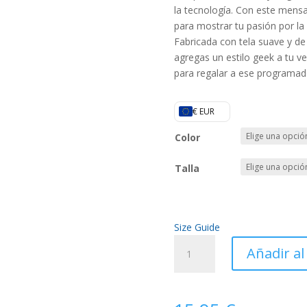
la tecnología. Con este mens
para mostrar tu pasión por l
Fabricada con tela suave y de
agregas un estilo geek a tu ve
para regalar a ese programado
€ EUR
Color
Talla
Size Guide
Camiseta
Añadir al
Chose
your
weapon
cantidad