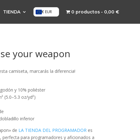
TIENDA
€ EUR
0 productos
0,00 €
se your weapon
esta camiseta, marcarás la diferencia!
lgodón y 10% poliéster
² (5.0–5.3 oz/yd²)
de
bladillo inferior
apon» de
LA TIENDA DEL PROGRAMADOR
es
al, perfecta para programadores y aficionados a