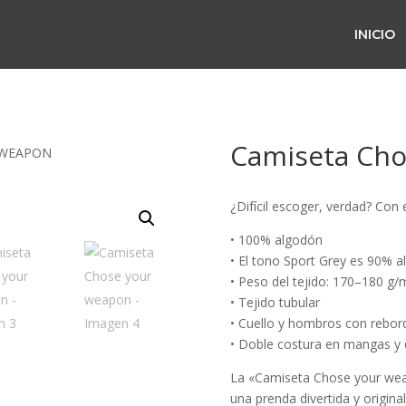
INICIO
Camiseta Cho
 WEAPON
¿Difícil escoger, verdad? Con 
• 100% algodón
• El tono Sport Grey es 90% a
• Peso del tejido: 170–180 g/m
• Tejido tubular
• Cuello y hombros con rebor
• Doble costura en mangas y do
La «Camiseta Chose your we
una prenda divertida y origin