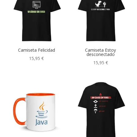
Senior
(2)
Ser o no ser
(3)
Soy programador
(2)
Camiseta Felicidad
Camiseta Estoy
desconectado
15,95
€
15,95
€