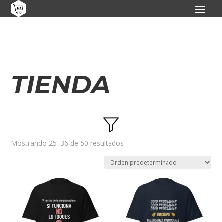
TIENDA
Mostrando 25–36 de 50 resultados
Categorías del producto
Accesorios
(5)
Camisetas
(30)