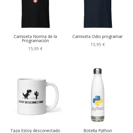
Sudaderas
(9)
Tazas
(6)
Etiquetas del producto
Camiseta Norma de la
Camiseta Odio programar
Programación
15,95
€
15,95
€
Beep boop
(1)
Café
(3)
Código
(1)
Confia en mi
(1)
CTRL
(3)
Ctrl Alt Supr
(1)
Definición
(4)
Elige tu espada
(3)
Taza Estoy desconectado
Botella Python