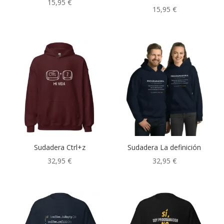
15,95
€
15,95
€
No me escanees
(0)
Odio Programar
(0)
Programa Repite
(0)
Programar es
(0)
Python
(0)
Rust
(0)
Senior
(0)
Ser o no ser
(0)
Sudadera Ctrl+z
Sudadera La definición
32,95
€
32,95
€
Soy programador
(0)