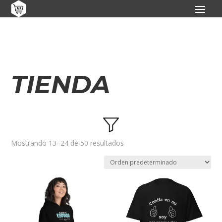
TIENDA
Mostrando 13–24 de 50 resultados
Etiquetas del producto
Beep boop
(0)
Café
(0)