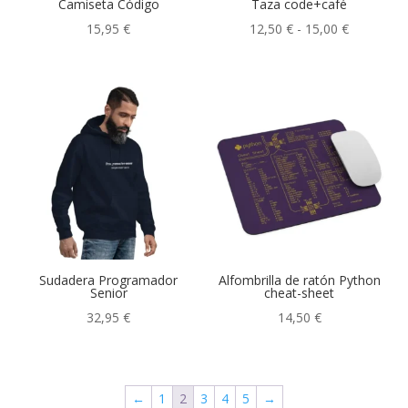
Camiseta Código
Taza code+café
Rango
15,95
€
12,50
€
-
15,00
€
de
precios:
desde
12,50 €
hasta
15,00 €
Sudadera Programador
Alfombrilla de ratón Python
Senior
cheat-sheet
32,95
€
14,50
€
←
1
2
3
4
5
→